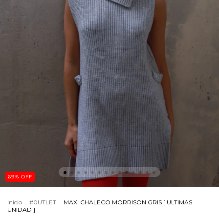
69
%
OFF
Inicio
.
#0UTLET
.
MAXI CHALECO MORRISON GRIS [ ULTIMAS
UNIDAD ]