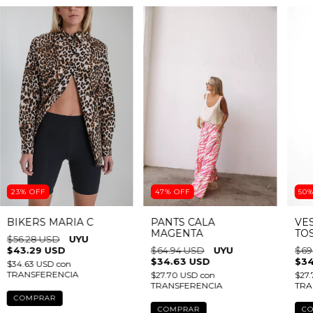
23
%
OFF
47
%
OFF
50
BIKERS MARIA C
PANTS CALA
VE
MAGENTA
TO
$56.28 USD
$43.29 USD
$64.94 USD
$69
$34.63 USD
$34
$34.63 USD
con
TRANSFERENCIA
$27.70 USD
con
$27
TRANSFERENCIA
TRA
COMPRAR
COMPRAR
C