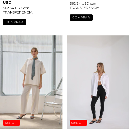
PANTS VERONA
PANTS VERONA NEGRO
CEMENTO
$86.58 USD
$77.92
$86.58 USD
$77.92
USD
USD
$62.34 USD
con
TRANSFERENCIA
$62.34 USD
con
TRANSFERENCIA
COMPRAR
COMPRAR