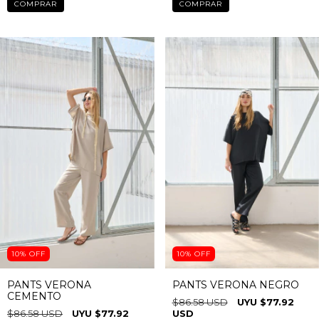
$103.90 USD
$103.90 USD
$83.12 USD
con
TRANSFERENCIA
$83.12 USD
con
TRANSFERENCIA
COMPRAR
COMPRAR
10
%
OFF
10
%
OFF