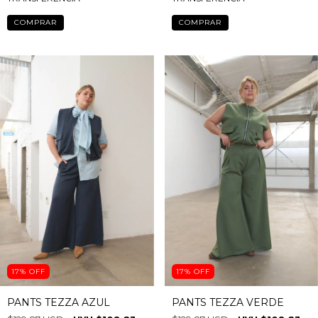
$129.87 USD
$43.29
$129.87 USD
$108.23
USD
USD
$34.63 USD
con
$86.58 USD
con
TRANSFERENCIA
TRANSFERENCIA
COMPRAR
COMPRAR
17
%
OFF
17
%
OFF