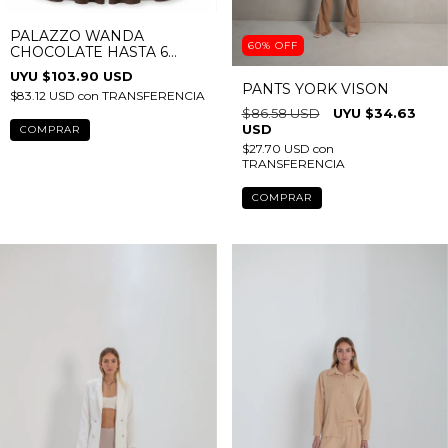
PALAZZO WANDA
60
%
OFF
CHOCOLATE HASTA 6
TALLES!
$103.90 USD
PANTS YORK VISON
$83.12 USD
con
TRANSFERENCIA
$86.58 USD
$34.63
USD
COMPRAR
$27.70 USD
con
TRANSFERENCIA
COMPRAR