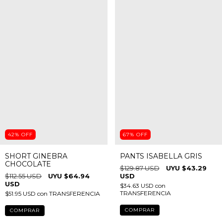
42
%
OFF
67
%
OFF
SHORT GINEBRA
PANTS ISABELLA GRIS
CHOCOLATE
$129.87 USD
$43.29
$112.55 USD
$64.94
USD
USD
$34.63 USD
con
TRANSFERENCIA
$51.95 USD
con
TRANSFERENCIA