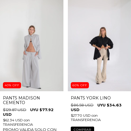
40
%
OFF
60
%
OFF
PANTS MADISON
PANTS YORK LINO
CEMENTO
$86.58 USD
$34.63
$129.87 USD
$77.92
USD
USD
$27.70 USD
con
PROMO VALIDA SOLO CON
TRANSFERENCIA
TRANSFERENCIA
COMPRAR