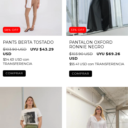
58
%
OFF
33
%
OFF
PANTS BERTA TOSTADO
PANTALON OXFORD
RONNIE NEGRO
$103.90 USD
$43.29
USD
$103.90 USD
$69.26
USD
$34.63 USD
con
TRANSFERENCIA
$55.41 USD
con
TRANSFERENCIA
COMPRAR
COMPRAR