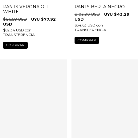
10
%
OFF
58
%
OFF
PANTS VERONA OFF
PANTS BERTA NEGRO
WHITE
$103.90 USD
$43.29
$86.58 USD
$77.92
USD
USD
$34.63 USD
con
TRANSFERENCIA
$62.34 USD
con
TRANSFERENCIA
COMPRAR
COMPRAR