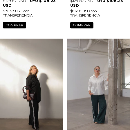
PANTS TEZZA AZUL
PANTS TEZZA VERDE
$129.87 USD
$108.23
$129.87 USD
$108.23
USD
USD
$86.58 USD
con
$86.58 USD
con
TRANSFERENCIA
TRANSFERENCIA
COMPRAR
COMPRAR