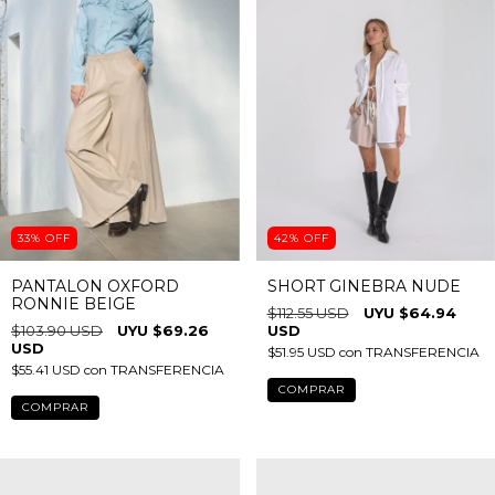
33
%
OFF
42
%
OFF
PANTALON OXFORD
SHORT GINEBRA NUDE
RONNIE BEIGE
$112.55 USD
$64.94
$103.90 USD
$69.26
USD
USD
$51.95 USD
con
TRANSFERENCIA
$55.41 USD
con
TRANSFERENCIA
COMPRAR
COMPRAR