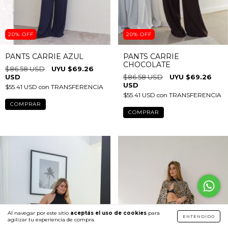
20
%
OFF
20
%
OFF
PANTS CARRIE AZUL
PANTS CARRIE
CHOCOLATE
$86.58 USD
$69.26
USD
$86.58 USD
$69.26
USD
$55.41 USD
con
TRANSFERENCIA
$55.41 USD
con
TRANSFERENCIA
COMPRAR
COMPRAR
Al navegar por este sitio
aceptás el uso de cookies
para
ENTENDIDO
agilizar tu experiencia de compra.