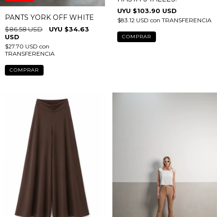
PALAZZO WANDA VISON
60
%
OFF
HASTA 6 TALLES!
$103.90 USD
PANTS YORK OFF WHITE
$83.12 USD
con
TRANSFERENCIA
$86.58 USD
$34.63
USD
COMPRAR
$27.70 USD
con
TRANSFERENCIA
COMPRAR