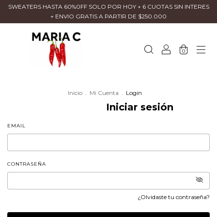
SWEATERS HASTA 60%0FF SOLO POR HOY + 6 CUOTAS SIN INTERES
+ ENVIO GRATIS A PARTIR DE $250.000
0
Inicio
.
Mi Cuenta
.
Login
Iniciar sesión
EMAIL
CONTRASEÑA
¿Olvidaste tu contraseña?