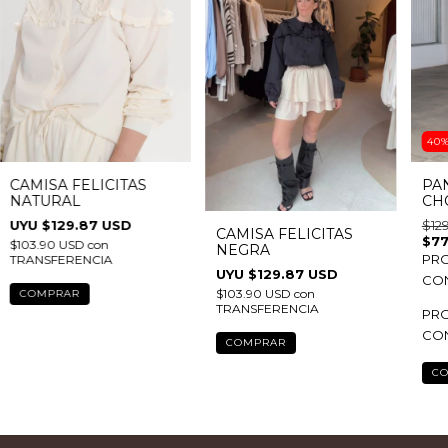
40
CAMISA FELICITAS
PA
NATURAL
CH
$129.87 USD
$12
CAMISA FELICITAS
$77
$103.90 USD
con
NEGRA
PRO
TRANSFERENCIA
$129.87 USD
CON
$103.90 USD
con
COMPRAR
TRANSFERENCIA
PRO
CON
COMPRAR
C