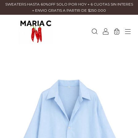
SWEATERS HASTA 60%0FF SOLO POR HOY + 6 CUOTAS SIN INTERES
+ ENVIO GRATIS A PARTIR DE $250.000
0