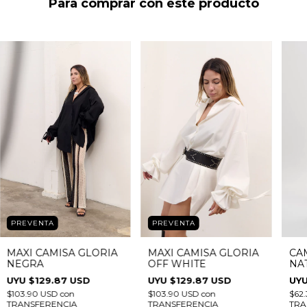
Para comprar con este producto
PREVENTA
PREVENTA
MAXI CAMISA GLORIA
MAXI CAMISA GLORIA
CA
NEGRA
OFF WHITE
NA
$129.87 USD
$129.87 USD
$103.90 USD
con
$103.90 USD
con
$62
TRANSFERENCIA
TRANSFERENCIA
TRA