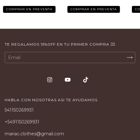
COMPRAR EN PREVENTA
COMPRAR EN PREVENTA
C
TE REGALAMOS 15%0FF EN TU PRIMER COMPRA 👇🏻
HABLA CON NOSOTRAS ASI TE AYUDAMOS
541150269931
+5491150269931
mariac.clothes@gmail.com