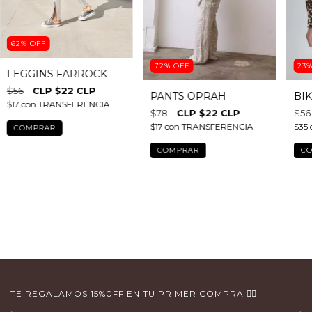
62
%
OFF
72
%
OFF
23
LEGGINS FARROCK
$56
$22 CLP
PANTS OPRAH
BI
$17
con
TRANSFERENCIA
$78
$22 CLP
$56
$17
con
TRANSFERENCIA
$35
COMPRAR
COMPRAR
C
TE REGALAMOS 15%0FF EN TU PRIMER COMPRA 👇🏻