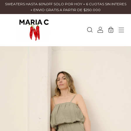
SWEATERS HASTA 60%0FF SOLO POR HOY + 6 CUOTAS SIN INTERES
+ ENVIO GRATIS A PARTIR DE $250.000
0